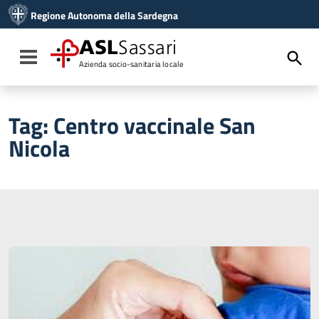
Vai ai contenuti
Regione Autonoma della Sardegna
Vai al menu di navigazione
Vai al footer
ASL
Sassari
Toggle navigation
Azienda socio-sanitaria locale
Tag:
Centro vaccinale San
Nicola